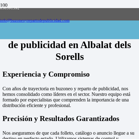
658591592
Empresa de buzoneo y reparto de publicidad
en toda España, solicite presupuesto
Contactar
info@buzoneoyrepartodepublicidad.com
Empresa de buzoneo y reparto
de publicidad en Albalat dels
Sorells
Experiencia y Compromiso
Con años de trayectoria en buzoneo y reparto de publicidad, nos
hemos consolidado como líderes en el sector. Nuestro equipo está
formado por especialistas que comprenden la importancia de una
distribución eficiente y profesional.
Precisión y Resultados Garantizados
Nos aseguramos de que cada folleto, catálogo o anuncio llegue a su
destino en perfecto estado. Utilizamos sistemas de control y