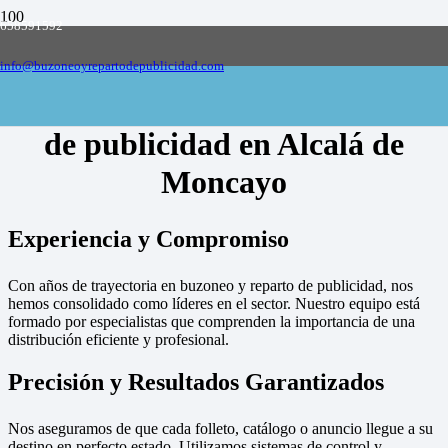
658591592
Empresa de buzoneo y reparto de publicidad
en toda España, solicite presupuesto
Contactar
info@buzoneoyrepartodepublicidad.com
Empresa de buzoneo y reparto
de publicidad en Alcalá de
Moncayo
Experiencia y Compromiso
Con años de trayectoria en buzoneo y reparto de publicidad, nos
hemos consolidado como líderes en el sector. Nuestro equipo está
formado por especialistas que comprenden la importancia de una
distribución eficiente y profesional.
Precisión y Resultados Garantizados
Nos aseguramos de que cada folleto, catálogo o anuncio llegue a su
destino en perfecto estado. Utilizamos sistemas de control y