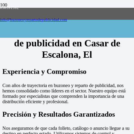
658591592
Empresa de buzoneo y reparto de publicidad
en toda España, solicite presupuesto
Contactar
info@buzoneoyrepartodepublicidad.com
Empresa de buzoneo y reparto
de publicidad en Casar de
Escalona, El
Experiencia y Compromiso
Con años de trayectoria en buzoneo y reparto de publicidad, nos
hemos consolidado como líderes en el sector. Nuestro equipo está
formado por especialistas que comprenden la importancia de una
distribución eficiente y profesional.
Precisión y Resultados Garantizados
Nos aseguramos de que cada folleto, catálogo o anuncio llegue a su
destino en perfecto estado. Utilizamos sistemas de control y