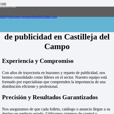
658591592
Empresa de buzoneo y reparto de publicidad
en toda España, solicite presupuesto
Contactar
info@buzoneoyrepartodepublicidad.com
Empresa de buzoneo y reparto
de publicidad en Castilleja del
Campo
Experiencia y Compromiso
Con años de trayectoria en buzoneo y reparto de publicidad, nos
hemos consolidado como líderes en el sector. Nuestro equipo está
formado por especialistas que comprenden la importancia de una
distribución eficiente y profesional.
Precisión y Resultados Garantizados
Nos aseguramos de que cada folleto, catálogo o anuncio llegue a su
destino en perfecto estado. Utilizamos sistemas de control y