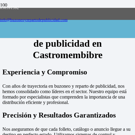
658591592
Empresa de buzoneo y reparto de publicidad
en toda España, solicite presupuesto
Contactar
info@buzoneoyrepartodepublicidad.com
Empresa de buzoneo y reparto
de publicidad en
Castromembibre
Experiencia y Compromiso
Con años de trayectoria en buzoneo y reparto de publicidad, nos
hemos consolidado como líderes en el sector. Nuestro equipo está
formado por especialistas que comprenden la importancia de una
distribución eficiente y profesional.
Precisión y Resultados Garantizados
Nos aseguramos de que cada folleto, catálogo o anuncio llegue a su
destino en perfecto estado. Utilizamos sistemas de control y