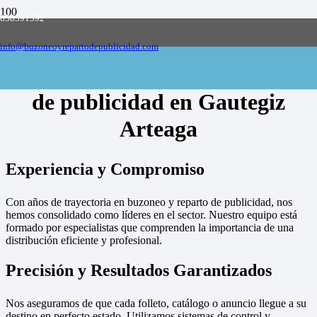
658591592
Empresa de buzoneo y reparto de publicidad
en toda España, solicite presupuesto
Contactar
info@buzoneoyrepartodepublicidad.com
Empresa de buzoneo y reparto
de publicidad en Gautegiz
Arteaga
Experiencia y Compromiso
Con años de trayectoria en buzoneo y reparto de publicidad, nos
hemos consolidado como líderes en el sector. Nuestro equipo está
formado por especialistas que comprenden la importancia de una
distribución eficiente y profesional.
Precisión y Resultados Garantizados
Nos aseguramos de que cada folleto, catálogo o anuncio llegue a su
destino en perfecto estado. Utilizamos sistemas de control y