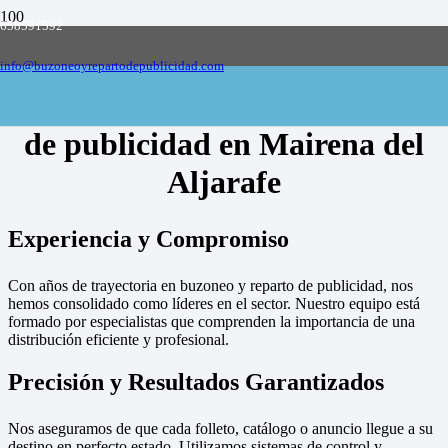
658591592
Empresa de buzoneo y reparto de publicidad
en toda España, solicite presupuesto
Contactar
info@buzoneoyrepartodepublicidad.com
Empresa de buzoneo y reparto
de publicidad en Mairena del
Aljarafe
Experiencia y Compromiso
Con años de trayectoria en buzoneo y reparto de publicidad, nos
hemos consolidado como líderes en el sector. Nuestro equipo está
formado por especialistas que comprenden la importancia de una
distribución eficiente y profesional.
Precisión y Resultados Garantizados
Nos aseguramos de que cada folleto, catálogo o anuncio llegue a su
destino en perfecto estado. Utilizamos sistemas de control y