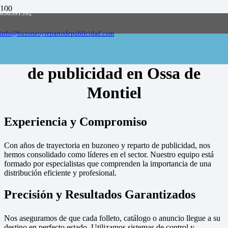
658591592
Empresa de buzoneo y reparto de publicidad
en toda España, solicite presupuesto
Contactar
info@buzoneoyrepartodepublicidad.com
Empresa de buzoneo y reparto
de publicidad en Ossa de
Montiel
Experiencia y Compromiso
Con años de trayectoria en buzoneo y reparto de publicidad, nos
hemos consolidado como líderes en el sector. Nuestro equipo está
formado por especialistas que comprenden la importancia de una
distribución eficiente y profesional.
Precisión y Resultados Garantizados
Nos aseguramos de que cada folleto, catálogo o anuncio llegue a su
destino en perfecto estado. Utilizamos sistemas de control y