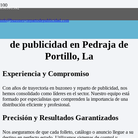
658591592
Empresa de buzoneo y reparto de publicidad
en toda España, solicite presupuesto
Contactar
info@buzoneoyrepartodepublicidad.com
Empresa de buzoneo y reparto
de publicidad en Pedraja de
Portillo, La
Experiencia y Compromiso
Con años de trayectoria en buzoneo y reparto de publicidad, nos
hemos consolidado como líderes en el sector. Nuestro equipo está
formado por especialistas que comprenden la importancia de una
distribución eficiente y profesional.
Precisión y Resultados Garantizados
Nos aseguramos de que cada folleto, catálogo o anuncio llegue a su
destino en perfecto estado. Utilizamos sistemas de control y