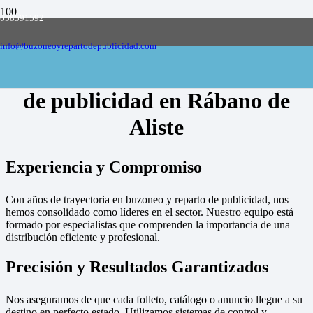
658591592
Empresa de buzoneo y reparto de publicidad
en toda España, solicite presupuesto
Contactar
info@buzoneoyrepartodepublicidad.com
Empresa de buzoneo y reparto
de publicidad en Rábano de
Aliste
Experiencia y Compromiso
Con años de trayectoria en buzoneo y reparto de publicidad, nos
hemos consolidado como líderes en el sector. Nuestro equipo está
formado por especialistas que comprenden la importancia de una
distribución eficiente y profesional.
Precisión y Resultados Garantizados
Nos aseguramos de que cada folleto, catálogo o anuncio llegue a su
destino en perfecto estado. Utilizamos sistemas de control y