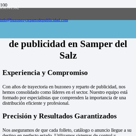
658591592
Empresa de buzoneo y reparto de publicidad
en toda España, solicite presupuesto
Contactar
info@buzoneoyrepartodepublicidad.com
Empresa de buzoneo y reparto
de publicidad en Samper del
Salz
Experiencia y Compromiso
Con años de trayectoria en buzoneo y reparto de publicidad, nos
hemos consolidado como líderes en el sector. Nuestro equipo está
formado por especialistas que comprenden la importancia de una
distribución eficiente y profesional.
Precisión y Resultados Garantizados
Nos aseguramos de que cada folleto, catálogo o anuncio llegue a su
destino en perfecto estado. Utilizamos sistemas de control y