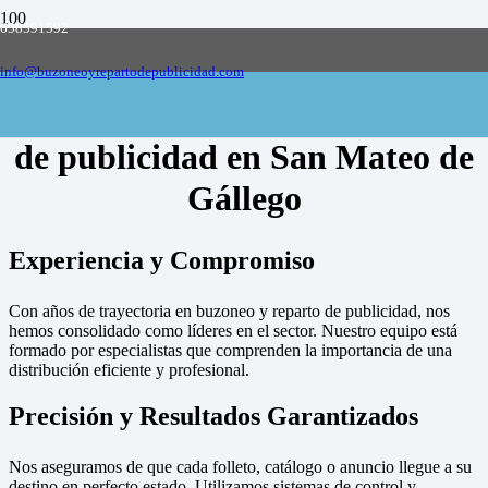
658591592
Empresa de buzoneo y reparto de publicidad
en toda España, solicite presupuesto
Contactar
info@buzoneoyrepartodepublicidad.com
Empresa de buzoneo y reparto
de publicidad en San Mateo de
Gállego
Experiencia y Compromiso
Con años de trayectoria en buzoneo y reparto de publicidad, nos
hemos consolidado como líderes en el sector. Nuestro equipo está
formado por especialistas que comprenden la importancia de una
distribución eficiente y profesional.
Precisión y Resultados Garantizados
Nos aseguramos de que cada folleto, catálogo o anuncio llegue a su
destino en perfecto estado. Utilizamos sistemas de control y