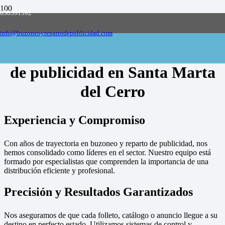
658591592
Empresa de buzoneo y reparto de publicidad
en toda España, solicite presupuesto
Contactar
info@buzoneoyrepartodepublicidad.com
Empresa de buzoneo y reparto
de publicidad en Santa Marta
del Cerro
Experiencia y Compromiso
Con años de trayectoria en buzoneo y reparto de publicidad, nos
hemos consolidado como líderes en el sector. Nuestro equipo está
formado por especialistas que comprenden la importancia de una
distribución eficiente y profesional.
Precisión y Resultados Garantizados
Nos aseguramos de que cada folleto, catálogo o anuncio llegue a su
destino en perfecto estado. Utilizamos sistemas de control y