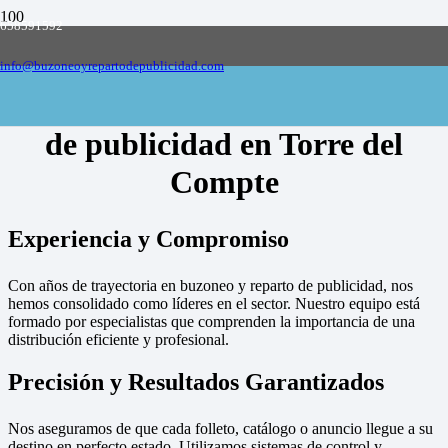
658591592
Empresa de buzoneo y reparto de publicidad
en toda España, solicite presupuesto
Contactar
info@buzoneoyrepartodepublicidad.com
Empresa de buzoneo y reparto
de publicidad en Torre del
Compte
Experiencia y Compromiso
Con años de trayectoria en buzoneo y reparto de publicidad, nos
hemos consolidado como líderes en el sector. Nuestro equipo está
formado por especialistas que comprenden la importancia de una
distribución eficiente y profesional.
Precisión y Resultados Garantizados
Nos aseguramos de que cada folleto, catálogo o anuncio llegue a su
destino en perfecto estado. Utilizamos sistemas de control y