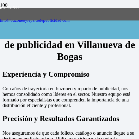
658591592
Empresa de buzoneo y reparto de publicidad
en toda España, solicite presupuesto
Contactar
info@buzoneoyrepartodepublicidad.com
Empresa de buzoneo y reparto
de publicidad en Villanueva de
Bogas
Experiencia y Compromiso
Con años de trayectoria en buzoneo y reparto de publicidad, nos
hemos consolidado como líderes en el sector. Nuestro equipo está
formado por especialistas que comprenden la importancia de una
distribución eficiente y profesional.
Precisión y Resultados Garantizados
Nos aseguramos de que cada folleto, catálogo o anuncio llegue a su
destino en perfecto estado. Utilizamos sistemas de control y