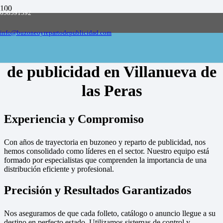
658591592
Empresa de buzoneo y reparto de publicidad
en toda España, solicite presupuesto
Contactar
info@buzoneoyrepartodepublicidad.com
Empresa de buzoneo y reparto
de publicidad en Villanueva de
las Peras
Experiencia y Compromiso
Con años de trayectoria en buzoneo y reparto de publicidad, nos
hemos consolidado como líderes en el sector. Nuestro equipo está
formado por especialistas que comprenden la importancia de una
distribución eficiente y profesional.
Precisión y Resultados Garantizados
Nos aseguramos de que cada folleto, catálogo o anuncio llegue a su
destino en perfecto estado. Utilizamos sistemas de control y